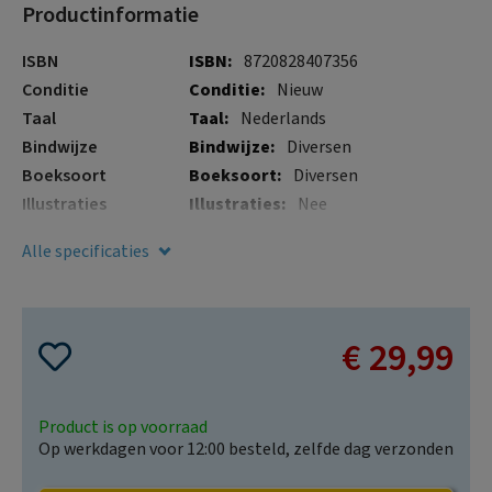
Productinformatie
gallerij
afbeeldingen-
gallerij
Meer
ISBN
8720828407356
informatie
Conditie
Nieuw
Taal
Nederlands
Bindwijze
Diversen
Boeksoort
Diversen
Illustraties
Nee
Verschijningsdatum
24 okt. 2024
Alle specificaties
€ 29,99
Product is op voorraad
Op werkdagen voor 12:00 besteld, zelfde dag verzonden