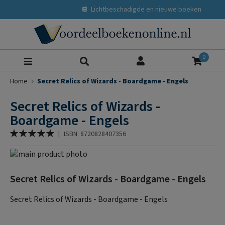
Lichtbeschadigde en nieuwe boeken
Zoeke
0
Home
Secret Relics of Wizards - Boardgame - Engels
Secret Relics of Wizards -
Boardgame - Engels
Waardering:
|
ISBN: 8720828407356
100
% of
Ga
naar
Ga
het
naar
Secret Relics of Wizards - Boardgame - Engels
einde
het
van
begin
Secret Relics of Wizards - Boardgame - Engels
de
van
afbeeldingen-
de