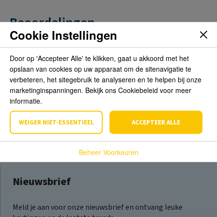
Beoordelingen
Cookie Instellingen
Schrijf de eerste review over dit product
Door op 'Accepteer Alle' te klikken, gaat u akkoord met het
opslaan van cookies op uw apparaat om de sitenavigatie te
Schrijf een beoordeling
verbeteren, het sitegebruik te analyseren en te helpen bij onze
marketinginspanningen. Bekijk ons Cookiebeleid voor meer
informatie.
WEIGER NIET-ESSENTIEEL
ACCEPTEER ALLE
Beheer Voorkeuren
Nieuwsbrief
Meld je aan voor onze nieuwsbrief en ontvang leuke