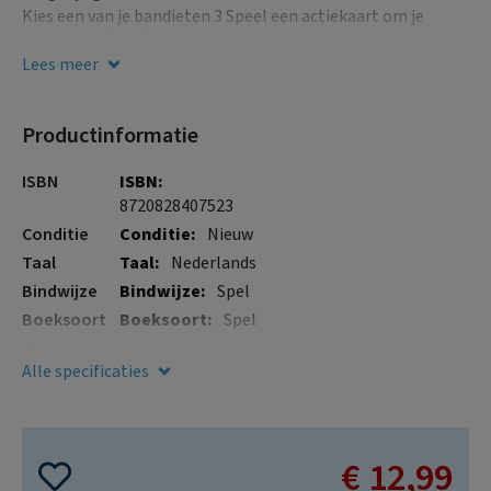
gallerij
afbeeldingen-
Kies een van je bandieten 3 Speel een actiekaart om je
gallerij
rivalen te slim af te zijn en het goud te claimen
Lees meer
Productinformatie
Meer
ISBN
informatie
8720828407523
Conditie
Nieuw
Taal
Nederlands
Bindwijze
Spel
Boeksoort
Spel
Illustraties
Nee
Alle specificaties
€ 12,99