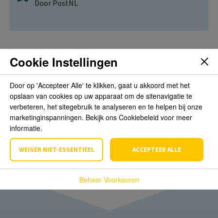
Door PostNL
Cookie Instellingen
Beoordelingen
Door op 'Accepteer Alle' te klikken, gaat u akkoord met het
opslaan van cookies op uw apparaat om de sitenavigatie te
Schrijf de eerste review over dit product
verbeteren, het sitegebruik te analyseren en te helpen bij onze
marketinginspanningen. Bekijk ons Cookiebeleid voor meer
informatie.
Schrijf een beoordeling
WEIGER NIET-ESSENTIEEL
ACCEPTEER ALLE
Beheer Voorkeuren