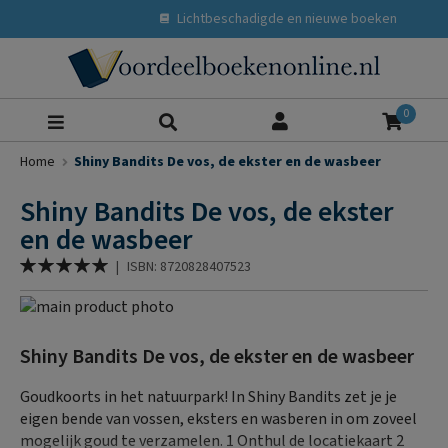
Lichtbeschadigde en nieuwe boeken
Zoeke
0
Home
Shiny Bandits De vos, de ekster en de wasbeer
Shiny Bandits De vos, de ekster
en de wasbeer
Waardering:
|
ISBN: 8720828407523
100
% of
Ga
naar
Ga
het
naar
Shiny Bandits De vos, de ekster en de wasbeer
einde
het
van
begin
Goudkoorts in het natuurpark! In Shiny Bandits zet je je
de
van
eigen bende van vossen, eksters en wasberen in om zoveel
afbeeldingen-
de
mogelijk goud te verzamelen. 1 Onthul de locatiekaart 2