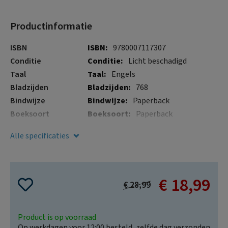
gallerij
Productinformatie
Meer
ISBN
9780007117307
informatie
Conditie
Licht beschadigd
Taal
Engels
Bladzijden
768
Bindwijze
Paperback
Boeksoort
Paperback
Illustraties
Nee
Alle specificaties
Verschijningsdatum
24 mrt. 2026
€ 18,99
Special
€ 28,99
Price
Product is op voorraad
Op werkdagen voor 12:00 besteld, zelfde dag verzonden