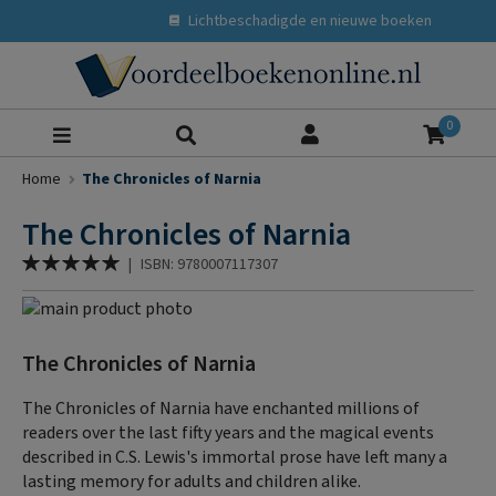
Lichtbeschadigde en nieuwe boeken
Zoeke
0
Home
The Chronicles of Narnia
The Chronicles of Narnia
Waardering:
|
ISBN: 9780007117307
100
% of
Ga
naar
Ga
het
naar
The Chronicles of Narnia
einde
het
van
begin
The Chronicles of Narnia have enchanted millions of
de
van
readers over the last fifty years and the magical events
afbeeldingen-
de
described in C.S. Lewis's immortal prose have left many a
gallerij
afbeeldingen-
lasting memory for adults and children alike.