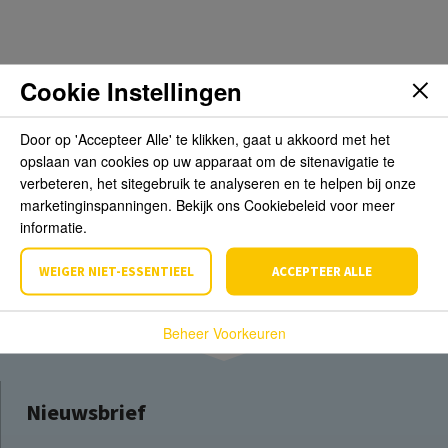
Beoordelingen
Cookie Instellingen
Door op 'Accepteer Alle' te klikken, gaat u akkoord met het
Schrijf de eerste review over dit product
opslaan van cookies op uw apparaat om de sitenavigatie te
verbeteren, het sitegebruik te analyseren en te helpen bij onze
Schrijf een beoordeling
marketinginspanningen. Bekijk ons Cookiebeleid voor meer
informatie.
WEIGER NIET-ESSENTIEEL
ACCEPTEER ALLE
Beheer Voorkeuren
Nieuwsbrief