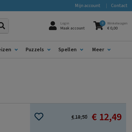
Mijn account
Contact
0
Log in
Winkelwagen
Zoeken
Maak account
€ 0,00
eizen
Puzzels
Spellen
Meer
€ 12,49
Special
€ 18,50
Price