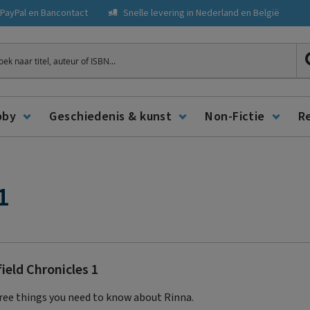
, PayPal en Bancontact
Snelle levering in Nederland en België
ken
bby
Geschiedenis & kunst
Non-Fictie
R
1
ield Chronicles 1
ree things you need to know about Rinna.