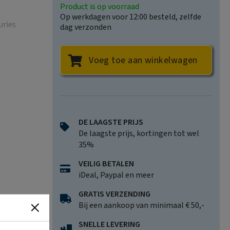
Product is op voorraad
Op werkdagen voor 12:00 besteld, zelfde
uries
dag verzonden
rs old.
in
Voeg toe aan winkelwagen
 knows
t things to
DE LAAGSTE PRIJS
De laagste prijs, kortingen tot wel
 as the
35%
ver who
VEILIG BETALEN
iDeal, Paypal en meer
GRATIS VERZENDING
Bij een aankoop van minimaal € 50,-
SNELLE LEVERING