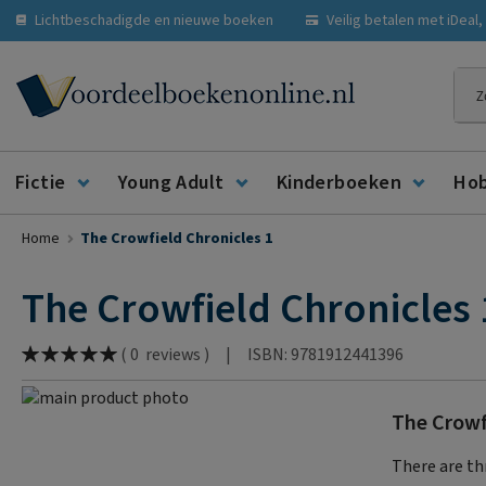
Lichtbeschadigde en nieuwe boeken
Veilig betalen met iDeal
Zoe
Fictie
Young Adult
Kinderboeken
Ho
Home
The Crowfield Chronicles 1
The Crowfield Chronicles 
Waardering:
|
ISBN: 9781912441396
(
0
reviews
)
100
% of
Ga
The Crowf
naar
Ga
het
naar
There are th
einde
het