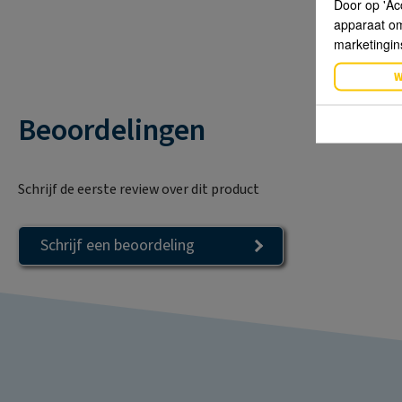
Door op 'Ac
apparaat om 
marketingin
W
Beoordelingen
Schrijf de eerste review over dit product
Schrijf een beoordeling