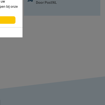
p uw
Door PostNL
lpen bij onze