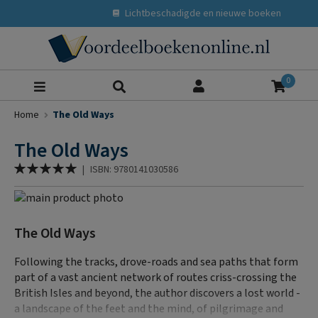
Lichtbeschadigde en nieuwe boeken
Zoeke
0
Home
The Old Ways
The Old Ways
Waardering:
|
ISBN: 9780141030586
100
% of
Ga
naar
Ga
het
naar
The Old Ways
einde
het
van
begin
Following the tracks, drove-roads and sea paths that form
de
van
part of a vast ancient network of routes criss-crossing the
afbeeldingen-
de
British Isles and beyond, the author discovers a lost world -
gallerij
afbeeldingen-
a landscape of the feet and the mind, of pilgrimage and