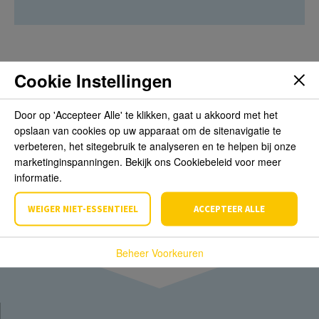
Cookie Instellingen
Beoordelingen
Door op 'Accepteer Alle' te klikken, gaat u akkoord met het
opslaan van cookies op uw apparaat om de sitenavigatie te
Schrijf de eerste review over dit product
verbeteren, het sitegebruik te analyseren en te helpen bij onze
marketinginspanningen. Bekijk ons Cookiebeleid voor meer
Schrijf een beoordeling
informatie.
WEIGER NIET-ESSENTIEEL
ACCEPTEER ALLE
Beheer Voorkeuren