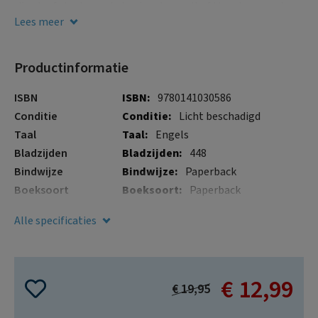
gallerij
ritual, of stories and ghosts; above all of the places and
journeys which inspire and inhabit our imaginations.
Lees meer
Productinformatie
Meer
ISBN
9780141030586
informatie
Conditie
Licht beschadigd
Taal
Engels
Bladzijden
448
Bindwijze
Paperback
Boeksoort
Paperback
Illustraties
Nee
Alle specificaties
Verschijningsdatum
24 dec. 2024
€ 12,99
Special
€ 19,95
Price