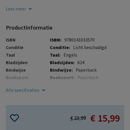
gallerij
good-looking person will be more competent? This book
enables to you make better decisions at work, at home, and
Lees meer
in everything you do.
Productinformatie
Meer
ISBN
9780141033570
informatie
Conditie
Licht beschadigd
Taal
Engels
Bladzijden
624
Bindwijze
Paperback
Boeksoort
Paperback
Illustraties
Nee
Alle specificaties
Verschijningsdatum
28 aug. 2024
€ 15,99
Special
€ 23,99
Price