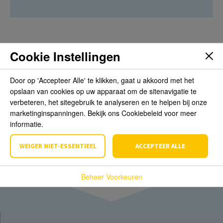
Cookie Instellingen
Beoordelingen
Door op 'Accepteer Alle' te klikken, gaat u akkoord met het
opslaan van cookies op uw apparaat om de sitenavigatie te
Schrijf de eerste review over dit product
verbeteren, het sitegebruik te analyseren en te helpen bij onze
marketinginspanningen. Bekijk ons Cookiebeleid voor meer
Schrijf een beoordeling
informatie.
WEIGER NIET-ESSENTIEEL
ACCEPTEER ALLE
Beheer Voorkeuren