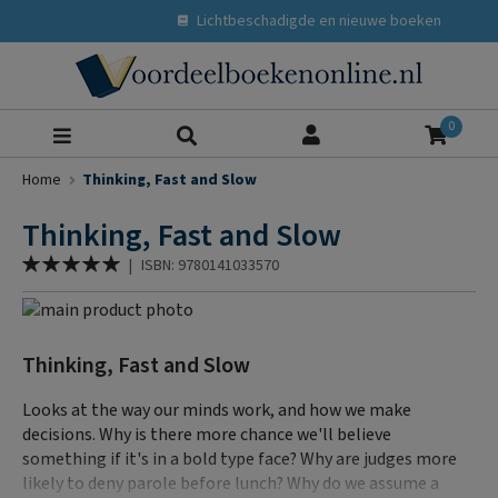
Lichtbeschadigde en nieuwe boeken
Zoeke
0
Home
Thinking, Fast and Slow
Thinking, Fast and Slow
Waardering:
|
ISBN: 9780141033570
100
% of
Ga
naar
Ga
het
naar
Thinking, Fast and Slow
einde
het
van
begin
Looks at the way our minds work, and how we make
de
van
decisions. Why is there more chance we'll believe
afbeeldingen-
de
something if it's in a bold type face? Why are judges more
gallerij
afbeeldingen-
likely to deny parole before lunch? Why do we assume a