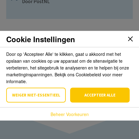
Door PostNL
Cookie Instellingen
Beoordelingen
Door op 'Accepteer Alle' te klikken, gaat u akkoord met het
opslaan van cookies op uw apparaat om de sitenavigatie te
Schrijf de eerste review over dit product
verbeteren, het sitegebruik te analyseren en te helpen bij onze
marketinginspanningen. Bekijk ons Cookiebeleid voor meer
informatie.
Schrijf een beoordeling
WEIGER NIET-ESSENTIEEL
ACCEPTEER ALLE
Beheer Voorkeuren