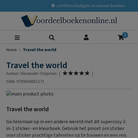
Lichtbeschadigde en nieuwe boeken
Zoeke
0
Home
Travel the world
Travel the world
Waardering:
Auteur: Alexander Chapman
|
|
100
% of
ISBN: 9789036651271
Ga
naar
Ga
het
naar
Travel the world
einde
het
van
begin
Ga helemaal op in een andere wereld met dit supercosy 2-
de
van
in-1 sticker- en kleurboek. Gebruik het pincet om sticker
afbeeldingen-
de
voor sticker prachtige taferelen op te bouwen en een reis