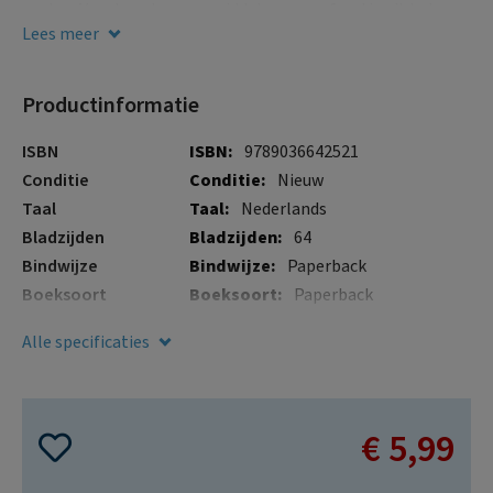
gallerij
voelen. Vouchers kunnen middels een perforatie uit het
boekje gescheurd worden. Tegoedbonnen, humoristisch,
Lees meer
een origineel cadeau
Productinformatie
Meer
ISBN
9789036642521
informatie
Conditie
Nieuw
Taal
Nederlands
Bladzijden
64
Bindwijze
Paperback
Boeksoort
Paperback
Illustraties
Nee
Alle specificaties
Verschijningsdatum
4 mei 2021
€ 5,99