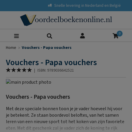
Snelle levering in Nederland en België
Zoeke
0
Home
Vouchers - Papa vouchers
Vouchers - Papa vouchers
Waardering:
|
ISBN: 9789036642521
100
% of
Ga
naar
Ga
het
naar
Vouchers - Papa vouchers
einde
het
van
begin
Met deze speciale bonnen toon je je vader hoeveel hij voor
de
van
je betekent. Ze staan boordevol beloftes, van het samen
afbeeldingen-
de
leren van een nieuwe sport tot het koken van zijn favoriete
gallerij
afbeeldingen-
eten. Met dit geschenk zal je vader zich de koning te rijk