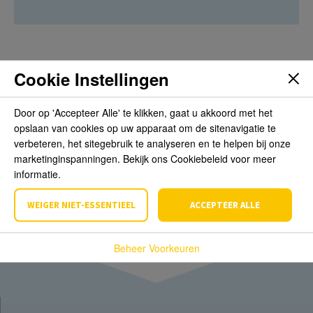
Cookie Instellingen
Beoordelingen
Door op 'Accepteer Alle' te klikken, gaat u akkoord met het
opslaan van cookies op uw apparaat om de sitenavigatie te
Schrijf de eerste review over dit product
verbeteren, het sitegebruik te analyseren en te helpen bij onze
marketinginspanningen. Bekijk ons Cookiebeleid voor meer
Schrijf een beoordeling
informatie.
WEIGER NIET-ESSENTIEEL
ACCEPTEER ALLE
Beheer Voorkeuren