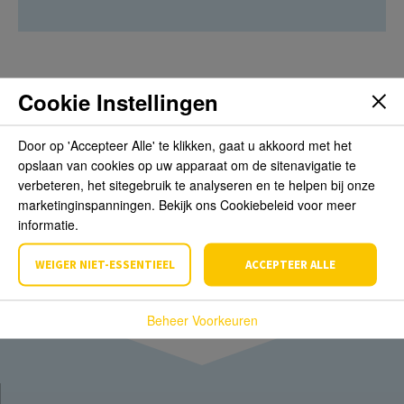
Cookie Instellingen
Beoordelingen
Door op 'Accepteer Alle' te klikken, gaat u akkoord met het
opslaan van cookies op uw apparaat om de sitenavigatie te
Schrijf de eerste review over dit product
verbeteren, het sitegebruik te analyseren en te helpen bij onze
marketinginspanningen. Bekijk ons Cookiebeleid voor meer
Schrijf een beoordeling
informatie.
WEIGER NIET-ESSENTIEEL
ACCEPTEER ALLE
Beheer Voorkeuren