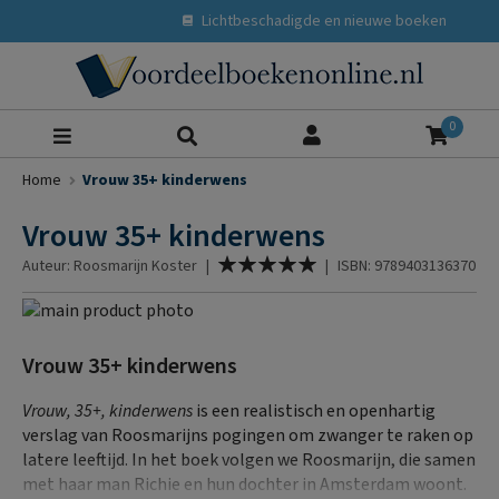
Lichtbeschadigde en nieuwe boeken
Zoeke
0
Home
Vrouw 35+ kinderwens
Vrouw 35+ kinderwens
Waardering:
Auteur: Roosmarijn Koster
|
|
ISBN: 9789403136370
100
% of
Ga
naar
Ga
het
naar
Vrouw 35+ kinderwens
einde
het
van
begin
Vrouw, 35+, kinderwens
is een realistisch en openhartig
de
van
verslag van Roosmarijns pogingen om zwanger te raken op
afbeeldingen-
de
latere leeftijd. In het boek volgen we Roosmarijn, die samen
gallerij
afbeeldingen-
met haar man Richie en hun dochter in Amsterdam woont.