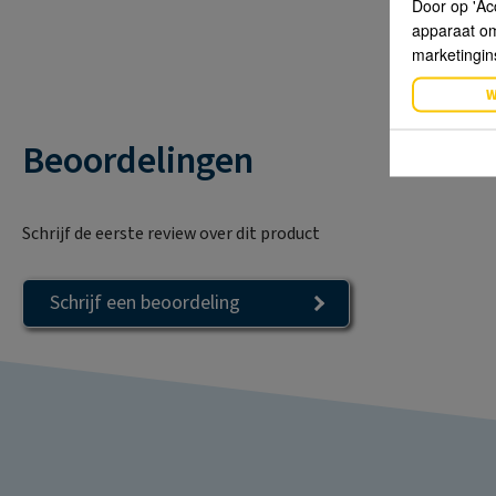
Door op 'Ac
apparaat om 
marketingin
W
Beoordelingen
Schrijf de eerste review over dit product
Schrijf een beoordeling