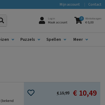
Mijn account
Contact
0
Log in
Winkelwagen
Zoeken
Maak account
€ 0,00
eizen
Puzzels
Spellen
Meer
€ 10,49
Special
€ 15,99
Price
l (bekend