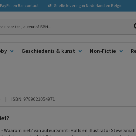
, PayPal en Bancontact
Snelle levering in Nederland en België
ken
bby
Geschiedenis & kunst
Non-Fictie
R
|
ISBN: 9789021054971
)
iet?
r - Waarom niet? van auteur Smriti Halls en illustrator Steve Smal