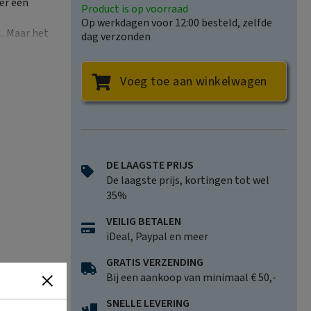
er een
Product is op voorraad
Op werkdagen voor 12:00 besteld, zelfde
.. Maar het
dag verzonden
e kleine
Voeg toe aan winkelwagen
 de
DE LAAGSTE PRIJS
De laagste prijs, kortingen tot wel
35%
VEILIG BETALEN
iDeal, Paypal en meer
GRATIS VERZENDING
Bij een aankoop van minimaal € 50,-
SNELLE LEVERING