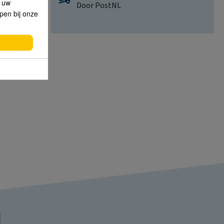
p uw
Door PostNL
lpen bij onze