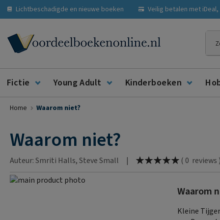
Lichtbeschadigde en nieuwe boeken
Veilig betalen met iDeal
Zoe
Fictie
Young Adult
Kinderboeken
Ho
Home
Waarom niet?
Waarom niet?
Waardering:
Auteur: Smriti Halls, Steve Small
|
(
0
reviews
100
% of
Ga
Waarom n
naar
Ga
het
naar
Kleine Tijge
einde
het