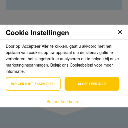
Cookie Instellingen
Beoordelingen
Door op 'Accepteer Alle' te klikken, gaat u akkoord met het
opslaan van cookies op uw apparaat om de sitenavigatie te
Schrijf de eerste review over dit product
verbeteren, het sitegebruik te analyseren en te helpen bij onze
marketinginspanningen. Bekijk ons Cookiebeleid voor meer
Schrijf een beoordeling
informatie.
WEIGER NIET-ESSENTIEEL
ACCEPTEER ALLE
Beheer Voorkeuren